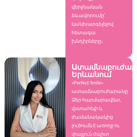
վերջնական
ձևավորումը՝
կանխարգելելով
հետագա
խնդիրները։
Ատամնաբուժար
Երևանում
«Perfect Smile»
ատամնաբուժարանը
Ձեր հարմարավետ,
վստահելի և
ժամանակակից
լուծումն է առողջ ու
փայլուն ժպիտ