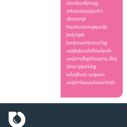
մասնաճյուղը
տեղակայված է
մետրոյի
հարևանությամբ,
իսկ եթե
նախատեսում եք
այցելել անձնական
ավտոմեքենայով, մեզ
մոտ կգտնեք
անվճար, ազատ
ավտոկայանատեղի։