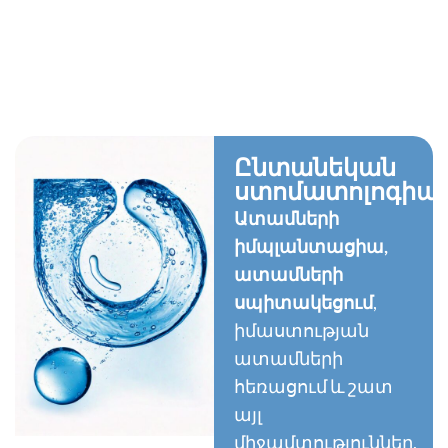
Ընտանեկան
ստոմատոլոգիա
Ատամների
իմպլանտացիա,
ատամների
սպիտակեցում
,
իմաստության
ատամների
հեռացում և շատ
այլ
միջամտություններ,