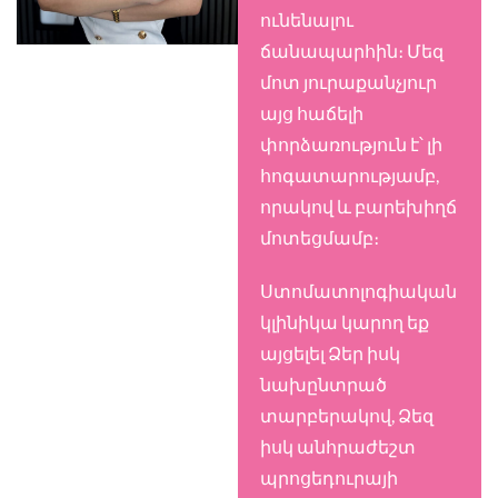
ունենալու
ճանապարհին։ Մեզ
մոտ յուրաքանչյուր
այց հաճելի
փորձառություն է՝ լի
հոգատարությամբ,
որակով և բարեխիղճ
մոտեցմամբ։
Ստոմատոլոգիական
կլինիկա կարող եք
այցելել Ձեր իսկ
նախընտրած
տարբերակով, Ձեզ
իսկ անհրաժեշտ
պրոցեդուրայի