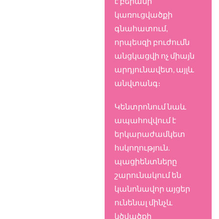
է բերանի
կառուցվածքի
գնահատում,
որպեսզի բուժումն
անցկացվի ոչ միայն
արդյունավետ, այլև
անվտանգ։
Կենտրոնում նաև
ապահովվում է
երկարաժամկետ
հսկողություն.
պացիենտները
շարունակում են
կանոնավոր այցեր
ունենալ մինչև
կծվածքի