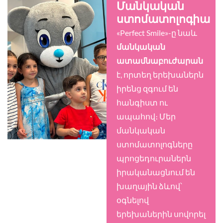
Մանկական
ստոմատոլոգիա
«Perfect Smile»-ը նաև
մանկական
ատամնաբուժարան
է, որտեղ երեխաներն
իրենց զգում են
հանգիստ ու
ապահով։ Մեր
մանկական
ստոմատոլոգները
պրոցեդուրաներն
իրականացնում են
խաղային ձևով՝
օգնելով
երեխաներին սովորել