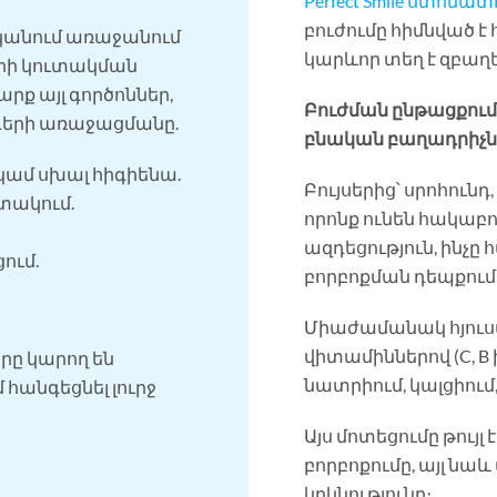
Perfect Smile ստոմ
բուժումը հիմնված է
ականում առաջանում
կարևոր տեղ է զբա
երի կուտակման
րք այլ գործոններ,
Բուժման ընթացքու
նդերի առաջացմանը.
բնական բաղադրիչն
ամ սխալ հիգիենա.
Բույսերից՝ սրոհուն
տակում.
որոնք ունեն հակաբ
ազդեցություն, ինչը
ում.
բորբոքման դեպքում
Միաժամանակ հյուս
վիտամիններով (C, B 
երը կարող են
նատրիում, կալցիում,
հանգեցնել լուրջ
Այս մոտեցումը թույլ 
բորբոքումը, այլ նաև
կրկնությունը։