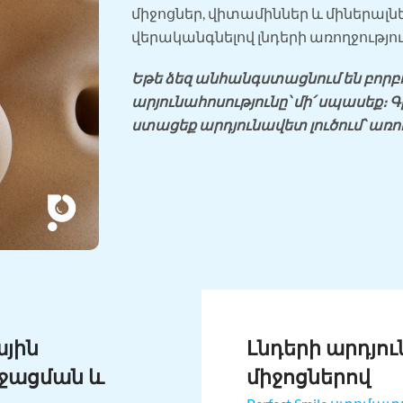
միջոցներ, վիտամիններ և միներալնե
վերականգնելով լնդերի առողջությու
Եթե ձեզ անհանգստացնում են բորբո
արյունահոսությունը՝ մի՛ սպասեք։
ստացեք արդյունավետ լուծում՝ առող
ային
Լնդերի արդյո
աջացման և
միջոցներով