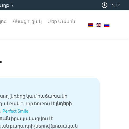
աղթ 5
24/7
լոգ
Գնացուցակ
Մեր Մասին
մ
ոսող լնդերը կամ հաճախակի
դանշան է, որը հուշում է
լնդերի
։
Perfect Smile
ումն
իրականացվում է
ան բաղադրիչներով (բուսական