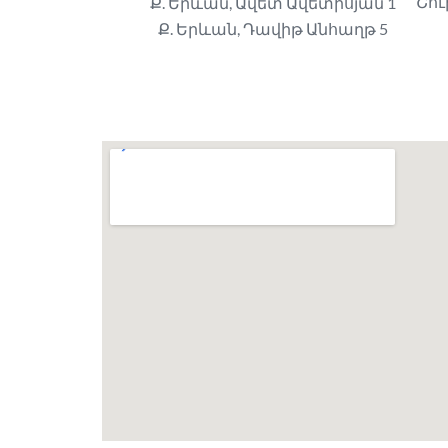
Շու
Ք. Երևան, Ավետ Ավետիսյան 1
Ք. Երևան, Դավիթ Անհաղթ 5