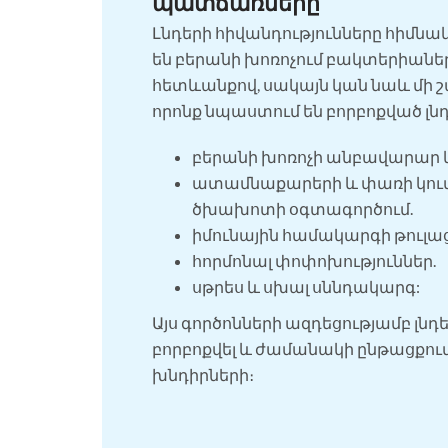
պատճառները
Լնդերի հիվանդությունները հիմն
են բերանի խոռոչում բակտերիան
հետևանքով, սակայն կան նաև մի շա
որոնք նպաստում են բորբոքված լ
բերանի խոռոչի անբավարար կ
ատամնաքարերի և փառի կու
ծխախոտի օգտագործում.
իմունային համակարգի թուլաց
հորմոնալ փոփոխություններ.
սթրես և սխալ սննդակարգ:
Այս գործոնների ազդեցությամբ լնդ
բորբոքվել և ժամանակի ընթացքում 
խնդիրների։