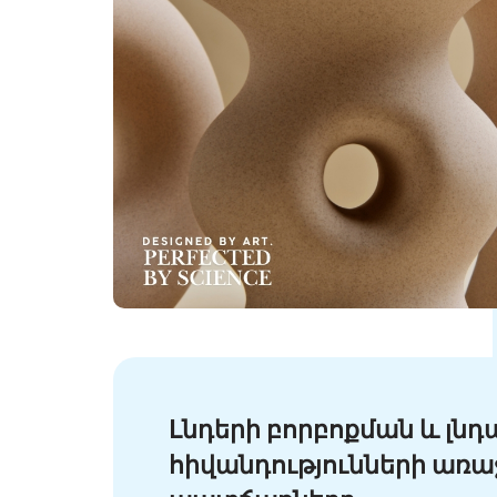
Լնդերի բորբոքման և լնդ
հիվանդությունների առ