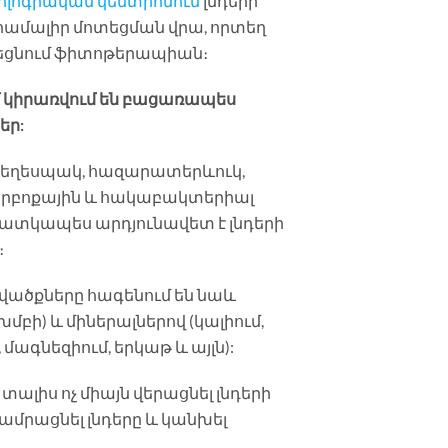
ատոլոգիական կենտրոնում
լնդերի
 համալիր մոտեցման վրա, որտեղ
ղեցնում ֆիտոթերապիան։
մ կիրառվում են բացառապես
եր:
դ, եղեսպակ, հազարատերևուկ,
որբոքային և հակաբակտերիալ
 հատկապես արդյունավետ է լնդերի
։
վածքները հագենում են նաև
խմբի) և միներալներով (կալիում,
 մագնեզիում, երկաթ և այլն):
է տալիս ոչ միայն վերացնել լնդերի
 ամրացնել լնդերը և կանխել