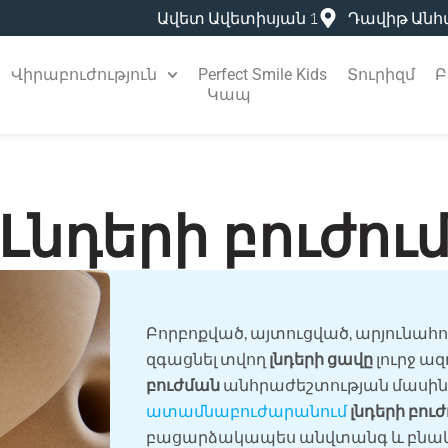
Ավետ Ավետիսյան 1
Դավիթ Անհ
Վիրաբուժություն
Perfect Smile Kids
Տուրիզմ
Բ
Կապ
Լնդերի բուժու
Բորբոքված, այտուցված, արյունահ
զգացնել տվող
լնդերի ցավը
լուրջ ազ
բուժման
անհրաժեշտության մասին
ատամնաբուժարանում
լնդերի բուժ
բացարձակապես անվտանգ և բնակ