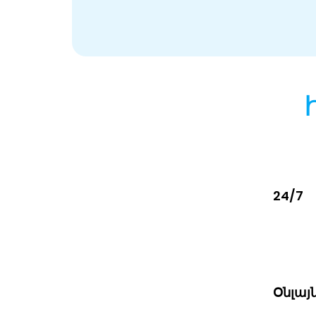
24/7
Օնլայ