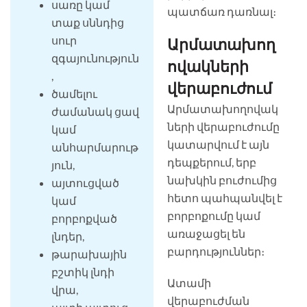
սառը կամ
պատճառ դառնալ։
տաք սննդից
սուր
Արմատախող
զգայունություն
ովակների
,
վերաբուժում
ծամելու
Արմատախողովակ
ժամանակ ցավ
ների վերաբուժումը
կամ
կատարվում է այն
անհարմարութ
դեպքերում, երբ
յուն,
նախկին բուժումից
այտուցված
հետո պահպանվել է
կամ
բորբոքումը կամ
բորբոքված
առաջացել են
լնդեր,
բարդություններ։
թարախային
բշտիկ լնդի
Ատամի
վրա,
վերաբուժման