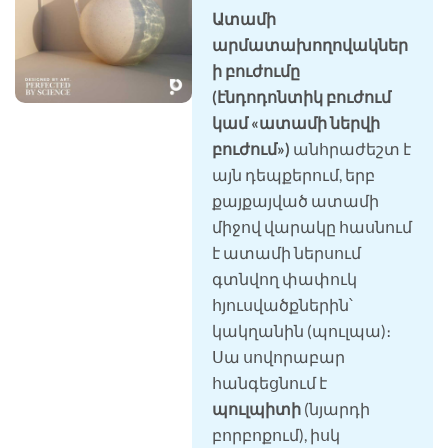
Ատամի
արմատախողովակներ
ի բուժումը
(էնդոդոնտիկ բուժում
կամ «ատամի ներվի
բուժում»)
անհրաժեշտ է
այն դեպքերում, երբ
քայքայված ատամի
միջով վարակը հասնում
է ատամի ներսում
գտնվող փափուկ
հյուսվածքներին՝
կակղանին (պուլպա)։
Սա սովորաբար
հանգեցնում է
պուլպիտի
(նյարդի
բորբոքում), իսկ