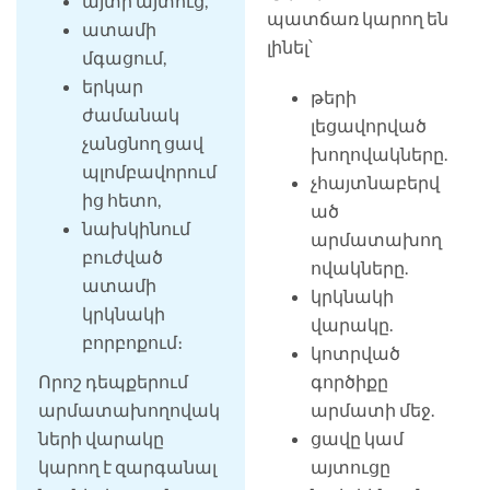
այտի այտուց,
պատճառ կարող են
ատամի
լինել՝
մգացում,
երկար
թերի
ժամանակ
լեցավորված
չանցնող ցավ
խողովակները.
պլոմբավորում
չհայտնաբերվ
ից հետո,
ած
նախկինում
արմատախող
բուժված
ովակները.
ատամի
կրկնակի
կրկնակի
վարակը.
բորբոքում։
կոտրված
Որոշ դեպքերում
գործիքը
արմատախողովակ
արմատի մեջ.
ների վարակը
ցավը կամ
կարող է զարգանալ
այտուցը