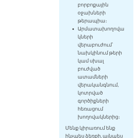
բորբոքային
օջախների
թերապիա։
Արմատախողովա
կների
վերաբուժում՝
նախկինում թերի
կամ սխալ
բուժված
ատամների
վերականգնում,
կոտրված
գործիքների
հեռացում
խողովակներից։
Մենք կիրառում ենք
ինչպես ձեռքի, այնպես