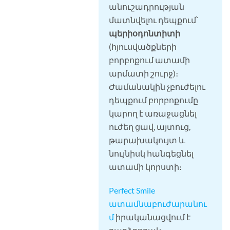
անուշադրության
մատնվելու դեպքում՝
պերիօդոնտիտի
(հյուսվածքների
բորբոքում ատամի
արմատի շուրջ)։
Ժամանակին չբուժելու
դեպքում բորբոքումը
կարող է առաջացնել
ուժեղ ցավ, այտուց,
թարախակույտ և
նույնիսկ հանգեցնել
ատամի կորստի։
Perfect Smile
ատամնաբուժարանու
մ
իրականացվում է