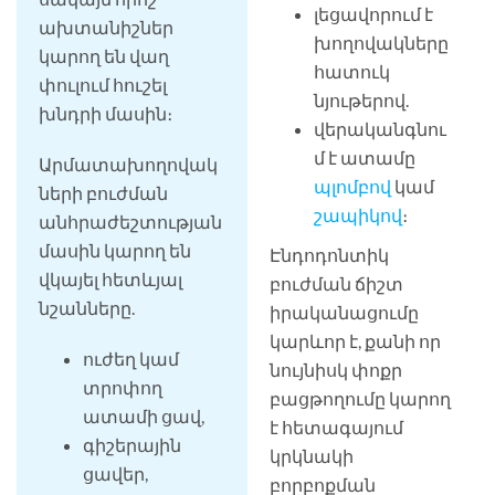
լեցավորում է
ախտանիշներ
խողովակները
կարող են վաղ
հատուկ
փուլում հուշել
նյութերով.
խնդրի մասին։
վերականգնու
մ է ատամը
Արմատախողովակ
պլոմբով
կամ
ների բուժման
շապիկով
։
անհրաժեշտության
մասին կարող են
Էնդոդոնտիկ
վկայել հետևյալ
բուժման ճիշտ
նշանները.
իրականացումը
կարևոր է, քանի որ
ուժեղ կամ
նույնիսկ փոքր
տրոփող
բացթողումը կարող
ատամի ցավ,
է հետագայում
գիշերային
կրկնակի
ցավեր,
բորբոքման