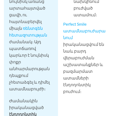
նույնիսկ առանց
նախկինում
արտահայտված
բուժված
ցավի, ու
ատամում։
հայտնաբերվել
Perfect Smile
միայն
ռենտգեն
ատամնաբուժարա
հետազոտության
նում
ժամանակ։ Այդ
իրականացվում են
պատճառով
նաև բարդ
կարևոր է նույնիսկ
վերաբուժման
փոքր
աշխատանքներ և
անհարմարության
բազմարմատ
դեպքում
ատամների
չհետաձգել և դիմել
էնդոդոնտիկ
ատամնաբույժի։
բուժում։
Ժամանակին
իրականացված
էնդոդոնտիկ