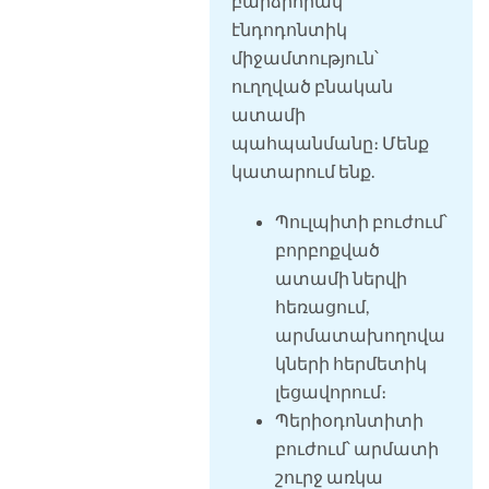
բարձրորակ
էնդոդոնտիկ
միջամտություն՝
ուղղված բնական
ատամի
պահպանմանը։ Մենք
կատարում ենք.
Պուլպիտի բուժում՝
բորբոքված
ատամի ներվի
հեռացում,
արմատախողովա
կների հերմետիկ
լեցավորում։
Պերիօդոնտիտի
բուժում՝ արմատի
շուրջ առկա