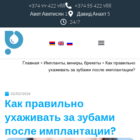
+374 99 422 988
+374 55 422 988
Авет Аветисян 1
Давид Анахт 5
24/7
Perfect Smile Kids
Главная
»
Импланты, виниры, брекеты
»
Как правильно
ухаживать за зубами после имплантации?
02/02/2026
Как правильно
ухаживать за зубами
после имплантации?