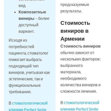
предсказуемые
вид.
результаты.
Композитные
виниры
– более
Стоимость
доступный
виниров в
вариант.
Армении
Исходя из
Стоимость виниров
потребностей
обычно зависит от
пациента, стоматолог
нескольких факторов:
помогает выбрать
выбранного
подходящий тип
материала,
виниров, учитывая как
необходимого
эстетические, так и
количества виниров и
функциональные
сложности лечения.
требования.
В
стоматологической
В
стоматологической
клинике Perfect Smile
клинике Perfect Smile