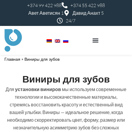
+374 99 422 988
+374 55 422 988
Авет Аветисян 1
Давид Анахт 5
24/7
Perfect Smile Kids
Главная
»
Виниры для зубов
Виниры для зубов
Для
установки виниров
мы используем современные
технологии и высококачественные материалы,
стремясь восстановить красоту и естественный вид
вашей улыбки. Виниры — идеальное решение, когда
необходимо скорректировать цвет, форму, размер или
незначительную асимметрию зубов без сложных