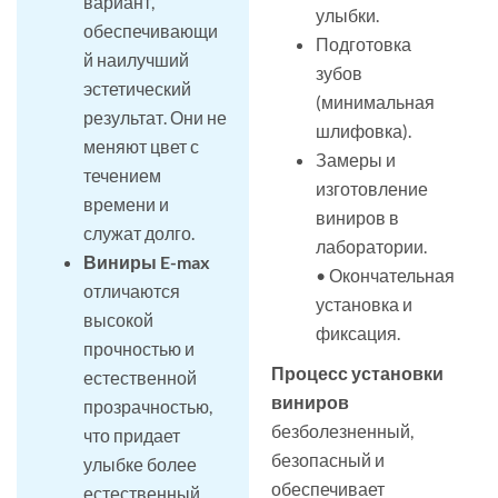
вариант,
улыбки.
обеспечивающи
Подготовка
й наилучший
зубов
эстетический
(минимальная
результат. Они не
шлифовка).
меняют цвет с
Замеры и
течением
изготовление
времени и
виниров в
служат долго.
лаборатории.
Виниры E-max
• Окончательная
отличаются
установка и
высокой
фиксация.
прочностью и
Процесс установки
естественной
виниров
прозрачностью,
безболезненный,
что придает
безопасный и
улыбке более
обеспечивает
естественный