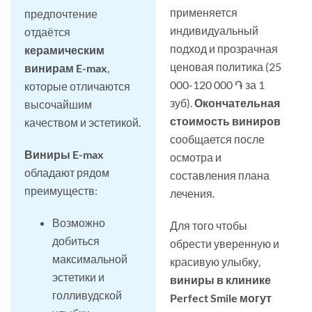
применяется
предпочтение
индивидуальный
отдаётся
подход и прозрачная
керамическим
ценовая политика (25
винирам E-max
,
000-120 000 ֏ за 1
которые отличаются
зуб).
Окончательная
высочайшим
стоимость виниров
качеством и эстетикой.
сообщается после
Виниры E-max
осмотра и
обладают рядом
составления плана
преимуществ:
лечения.
Возможно
Для того чтобы
добиться
обрести уверенную и
максимальной
красивую улыбку,
эстетики и
виниры в клинике
голливудской
Perfect Smile могут