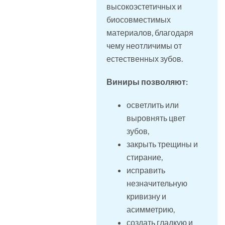
высокоэстетичных и
биосовместимых
материалов, благодаря
чему неотличимы от
естественных зубов.
Виниры позволяют:
осветлить или
выровнять цвет
зубов,
закрыть трещины и
стирание,
исправить
незначительную
кривизну и
асимметрию,
создать гладкую и