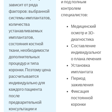
и под полным
зависит от ряда
контролем
факторов: выбранной
специалистов:
системы имплантатов,
количества
Медицинский
устанавливаемых
осмотр и 3D-
имплантатов,
диагностика
состояния костной
Составление
ткани, необходимости
индивидуальног
дополнительных
о плана лечения
процедур и типа
Установка
коронки. Поэтому цена
имплантата
рассчитывается
Период
индивидуально для
заживления
каждого пациента
Фиксация
после
постоянной
предварительной
коронки
консультации и