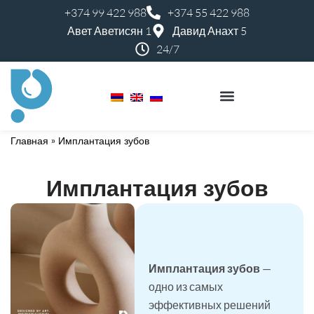
+374 99 422 988
+374 55 422 988
Авет Аветисян 1
Давид Анахт 5
24/7
Perfect Smile Kids
Главная
»
Имплантация зубов
Имплантация зубов
Имплантация зубов
—
одно из самых
эффективных решений