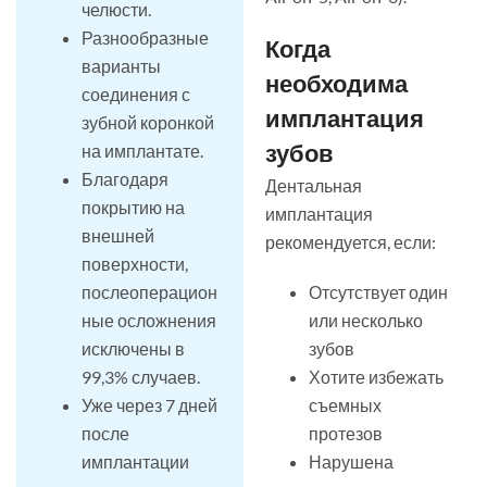
челюсти.
Разнообразные
Когда
варианты
необходима
соединения с
имплантация
зубной коронкой
зубов
на имплантате.
Благодаря
Дентальная
покрытию на
имплантация
внешней
рекомендуется, если:
поверхности,
послеоперацион
Отсутствует один
ные осложнения
или несколько
исключены в
зубов
99,3% случаев.
Хотите избежать
Уже через 7 дней
съемных
после
протезов
имплантации
Нарушена