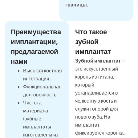
границы.
Преимущества
Что такое
имплантации,
зубной
предлагаемой
имплантат
нами
Зубной имплантат
—
это искусственный
Высокая костная
корень из титана,
интеграция.
который
Функциональная
устанавливается в
долговечность.
челюстную кость и
Чистота
служит опорой для
материала
нового зуба. На
(зубные
имплантат
имплантаты
фиксируется коронка,
изготовлены из