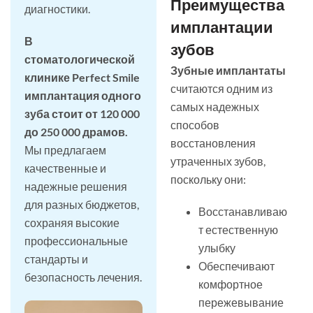
Преимущества
диагностики.
имплантации
В
зубов
стоматологической
Зубные имплантаты
клинике Perfect Smile
считаются одним из
имплантация одного
самых надежных
зуба стоит от 120 000
способов
до 250 000 драмов.
восстановления
Мы предлагаем
утраченных зубов,
качественные и
поскольку они:
надежные решения
для разных бюджетов,
Восстанавливаю
сохраняя высокие
т естественную
профессиональные
улыбку
стандарты и
Обеспечивают
безопасность лечения.
комфортное
пережевывание