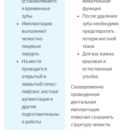
устанавливаютс
жевательная
я временные
функция
зубы.
После удаления
Имплантацию
зуба необходимо
выполняют
предотвратить
челюстно-
потерю костной
лицевые
ткани
хирурги.
Для вас важна
На месте
красивая и
проводятся
естественная
открытый и
улыбка
закрытый синус-
Своевременно
лифтинг, костная
проведенная
аугментация и
дентальная
другие
имплантация
подготовительны
помогает сохранить
е работы.
структуру челюсти,