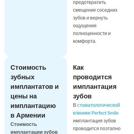
предотвратить
смещение соседних
зубов и вернуть
ощущение
полноценности и
комфорта.
Стоимость
Как
зубных
проводится
имплантатов и
имплантация
цены на
зубов
имплантацию
В
стоматологической
клинике Perfect Smile
в Армении
имплантация зубов
Стоимость
проводится поэтапно
имплантации зубов