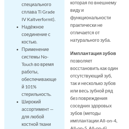
которая по внешнему
специального
виду и
сплава Ti Grade
функциональности
IV Kaltverformt).
практически не
Надёжное
отличается от
соединение с
натурального зуба.
костью.
Применение
Имплантация зубов
системы No-
позволяет
Touch во время
восстановить как один
работы,
отсутствующий зуб,
обеспечивающе
так и несколько зубов
й 101%
или весь зубной ряд
стерильность.
без повреждения
Широкий
соседних здоровых
ассортимент —
зубов (методы
для любой
имплантации All-on-4,
костной ткани
All-on-5, All-on-6).